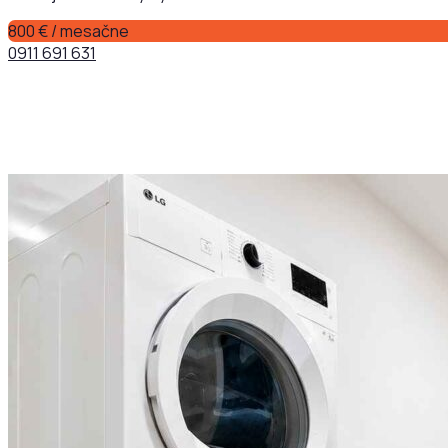
800 € / mesačne
0911 691 631