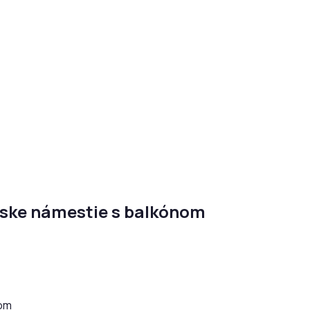
nske námestie s balkónom
nom