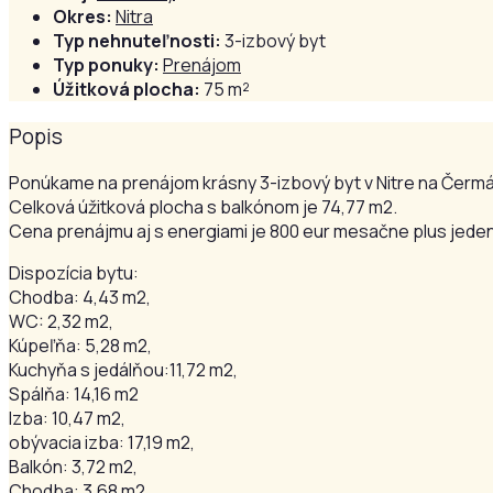
Okres:
Nitra
Typ nehnuteľnosti:
3-izbový byt
Typ ponuky:
Prenájom
Úžitková plocha:
75 m²
Popis
Ponúkame na prenájom krásny 3-izbový byt v Nitre na Čermá
Celková úžitková plocha s balkónom je 74,77 m2.
Cena prenájmu aj s energiami je 800 eur mesačne plus jede
Dispozícia bytu:
Chodba: 4,43 m2,
WC: 2,32 m2,
Kúpeľňa: 5,28 m2,
Kuchyňa s jedálňou:11,72 m2,
Spálňa: 14,16 m2
Izba: 10,47 m2,
obývacia izba: 17,19 m2,
Balkón: 3,72 m2,
Chodba: 3,68 m2,