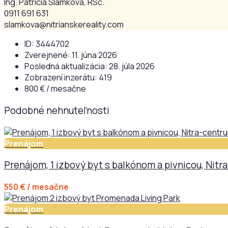
Ing. Patrícia Slamková, RSc.
0911 691 631
slamkova@nitrianskereality.com
ID:
3444702
Zverejnené:
11. júna 2026
Posledná aktualizácia:
28. júla 2026
Zobrazení inzerátu:
419
800 € / mesačne
Podobné nehnuteľnosti
Prenájom
Prenájom, 1 izbový byt s balkónom a pivnicou, Nit
550 € / mesačne
Prenájom