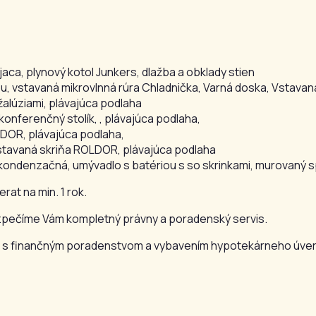
aca, plynový kotol Junkers, dlažba a obklady stien
ou, vstavaná mikrovlnná rúra Chladnička, Varná doska, Vstavan
žalúziami, plávajúca podlaha
onferenčný stolík, , plávajúca podlaha,
LDOR, plávajúca podlaha,
vstavaná skriňa ROLDOR, plávajúca podlaha
e kondenzačná, umývadlo s batériou s so skrinkami, murovaný 
at na min. 1 rok.
ezpečíme Vám kompletný právny a poradenský servis.
u aj s finančným poradenstvom a vybavením hypotekárneho úver