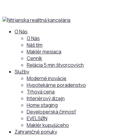
O Nás
O Nás
Náš tím
Maklér mesiaca
Cenník
Relácia 5 min štvorcových
Služby
Moderné inovácie
Hypotekárne poradenstvo
Trhová cena
Interiérový dizajn
Home staging
Developerská činnosť
EVELSØN
Maklér kupujúceho
Zahraničné ponuky