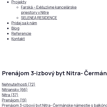
Projekty
Farská – Exkluzívne kancelárske
priestory v Nitre
SELENEA RESIDENCE
Pridaj sa k nám
Blog
Referencie
Kontakt
Prenájom 3-izbový byt Nitra- Čermá
Nehnuteľnosti
(72)
Nitriansky
(66)
Nitra
(37)
Prenájom
(19)
Prenájom 3-izbový byt Nitra- Čermánske námestie s balkó