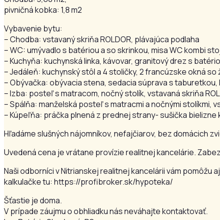
pivničná kobka: 1,8 m2
Vybavenie bytu:
– Chodba: vstavaný skriňa ROLDOR, plávajúca podlaha
– WC: umývadlo s batériou a so skrinkou, misa WC kombi stoj
– Kuchyňa: kuchynská linka, kávovar, granitový drez s batéri
– Jedáleň: kuchynský stôl a 4 stoličky, 2 francúzske okná so 
– Obývačka: obývacia stena, sedacia súprava s taburetkou, k
– Izba: posteľ s matracom, nočný stolík, vstavaná skriňa RO
– Spálňa: manželská posteľ s matracmi a nočnými stolíkmi, 
– Kúpeľňa: práčka plnená z prednej strany- sušička bielizn
Hľadáme slušných nájomníkov, nefajčiarov, bez domácich zvier
Uvedená cena je vrátane provízie realitnej kancelárie. Zab
Naši odborníci v Nitrianskej realitnej kancelárii vám pomôž
kalkulačke tu: https://profibroker.sk/hypoteka/
Šťastie je doma.
V prípade záujmu o obhliadku nás neváhajte kontaktovať.