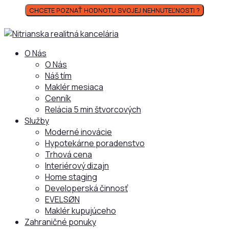
CHCETE POZNAŤ HODNOTU SVOJEJ NEHNUTEĽNOSTI ?
O Nás
O Nás
Náš tím
Maklér mesiaca
Cenník
Relácia 5 min štvorcových
Služby
Moderné inovácie
Hypotekárne poradenstvo
Trhová cena
Interiérový dizajn
Home staging
Developerská činnosť
EVELSØN
Maklér kupujúceho
Zahraničné ponuky