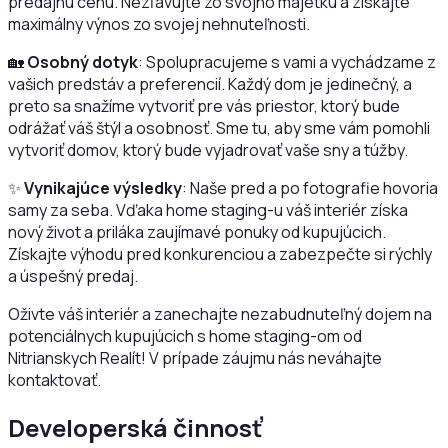
predajnú cenu. Nezľavujte zo svojho majetku a získajte
maximálny výnos zo svojej nehnuteľnosti.
🏡
Osobný dotyk
: Spolupracujeme s vami a vychádzame z
vašich predstáv a preferencií. Každý dom je jedinečný, a
preto sa snažíme vytvoriť pre vás priestor, ktorý bude
odrážať váš štýl a osobnosť. Sme tu, aby sme vám pomohli
vytvoriť domov, ktorý bude vyjadrovať vaše sny a túžby.
✨
Vynikajúce výsledky
: Naše pred a po fotografie hovoria
samy za seba. Vďaka home staging-u váš interiér získa
nový život a priláka zaujímavé ponuky od kupujúcich.
Získajte výhodu pred konkurenciou a zabezpečte si rýchly
a úspešný predaj.
Oživte váš interiér a zanechajte nezabudnuteľný dojem na
potenciálnych kupujúcich s home staging-om od
Nitrianskych Realít! V prípade záujmu nás neváhajte
kontaktovať.
Developerská činnosť