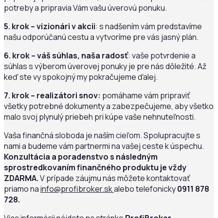
potreby a pripravia Vám vašu úverovú ponuku.
5. krok – vizionári v akcii
: s nadšením vám predstavíme
našu odporúčanú cestu a vytvoríme pre vás jasný plán.
6. krok – váš súhlas, naša radosť
: vaše potvrdenie a
súhlas s výberom úverovej ponuky je pre nás dôležité. Až
keď ste vy spokojný my pokračujeme ďalej.
7. krok – realizátori snov:
pomáhame vám pripraviť
všetky potrebné dokumenty a zabezpečujeme, aby všetko
malo svoj plynulý priebeh pri kúpe vaše nehnuteľnosti.
Vaša finančná sloboda je naším cieľom. Spolupracujte s
nami a budeme vám partnermi na vašej ceste k úspechu.
Konzultácia a poradenstvo s následným
sprostredkovaním finančného produktu je vždy
ZDARMA.
V prípade záujmu nás môžete kontaktovať
priamo na
info@profibroker.sk
alebo telefonicky
0911 878
728.