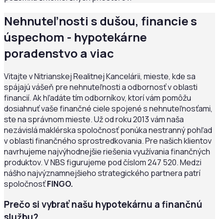
Nehnuteľnosti s dušou, financie s
úspechom - hypotekárne
poradenstvo a viac
Vitajte v Nitrianskej Realitnej Kancelárii, mieste, kde sa
spájajú vášeň pre nehnuteľnosti a odbornosť v oblasti
financií. Ak hľadáte tím odborníkov, ktorí vám pomôžu
dosiahnuť vaše finančné ciele spojené s nehnuteľnosťami,
ste na správnom mieste. Už od roku 2013 vám naša
nezávislá maklérska spoločnosť ponúka nestranný pohľad
v oblasti finančného sprostredkovania. Pre našich klientov
navrhujeme najvýhodnejšie riešenia využívania finančných
produktov. V NBS figurujeme pod číslom 247 520. Medzi
nášho najvýznamnejšieho strategického partnera patrí
spoločnosť
FINGO.
Prečo si vybrať našu hypotekárnu a finančnú
službu?