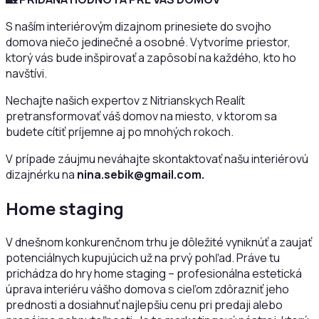
S naším interiérovým dizajnom prinesiete do svojho
domova niečo jedinečné a osobné. Vytvoríme priestor,
ktorý vás bude inšpirovať a zapôsobí na každého, kto ho
navštívi.
Nechajte našich expertov z Nitrianskych Realít
pretransformovať váš domov na miesto, v ktorom sa
budete cítiť príjemne aj po mnohých rokoch.
V prípade záujmu neváhajte skontaktovať našu interiérovú
dizajnérku na
nina.sebik@gmail.com.
Home staging
V dnešnom konkurenčnom trhu je dôležité vyniknúť a zaujať
potenciálnych kupujúcich už na prvý pohľad. Práve tu
prichádza do hry home staging – profesionálna estetická
úprava interiéru vášho domova s cieľom zdôrazniť jeho
prednosti a dosiahnuť najlepšiu cenu pri predaji alebo