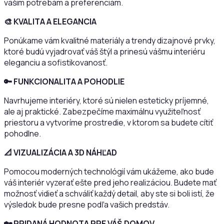
vašim potrebám a preferenciám.
🎨
KVALITA A ELEGANCIA
Ponúkame vám kvalitné materiály a trendy dizajnové prvky,
ktoré budú vyjadrovať váš štýl a prinesú vášmu interiéru
eleganciu a sofistikovanosť.
🔑
FUNKCIONALITA A POHODLIE
Navrhujeme interiéry, ktoré sú nielen esteticky príjemné,
ale aj praktické. Zabezpečíme maximálnu využiteľnosť
priestoru a vytvoríme prostredie, v ktorom sa budete cítiť
pohodlne.
📐
VIZUALIZÁCIA A 3D NÁHĽAD
Pomocou moderných technológií vám ukážeme, ako bude
váš interiér vyzerať ešte pred jeho realizáciou. Budete mať
možnosť vidieť a schváliť každý detail, aby ste si boli istí, že
výsledok bude presne podľa vašich predstáv.
🏡
PRIDANÁ HODNOTA PRE VÁŠ DOMOV