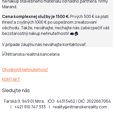
na nákup stavebného materiálu od nášho partnera, firmy
Marand.
Cena komplexnej služby je 1500 €.
Prvých 500 € sa platí
ihneď a zvyšných 1000 € po úspešnom zrealizovaní
obchodu. Takže, neváhajte, nechajte nás zabezpečiť váš
bezstarostný nákup nehnuteľnosti! 💼🏠
V prípade záujmu nás neváhajte kontaktovať.
Ohodnotiť nehnuteľnosť
KONTAKT
Sledujte nás
Farská 9, 949 01 Nitra, IČO: 44313462 / DIČ: 2022667064
|
+421 910 747 333 |
reality@nitrianskereality.com