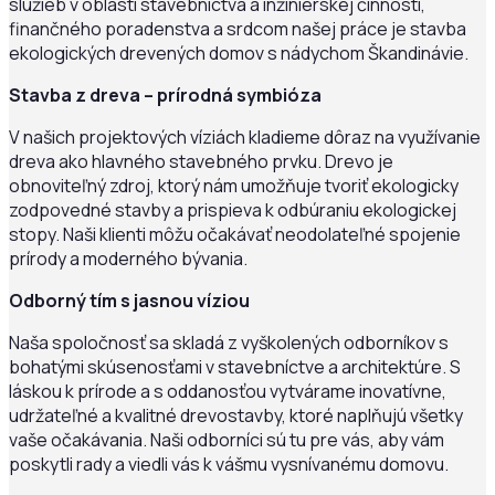
služieb v oblasti stavebníctva a inžinierskej činnosti,
finančného poradenstva a srdcom našej práce je stavba
ekologických drevených domov s nádychom Škandinávie.
Stavba z dreva – prírodná symbióza
V našich projektových víziách kladieme dôraz na využívanie
dreva ako hlavného stavebného prvku. Drevo je
obnoviteľný zdroj, ktorý nám umožňuje tvoriť ekologicky
zodpovedné stavby a prispieva k odbúraniu ekologickej
stopy. Naši klienti môžu očakávať neodolateľné spojenie
prírody a moderného bývania.
Odborný tím s jasnou víziou
Naša spoločnosť sa skladá z vyškolených odborníkov s
bohatými skúsenosťami v stavebníctve a architektúre. S
láskou k prírode a s oddanosťou vytvárame inovatívne,
udržateľné a kvalitné drevostavby, ktoré naplňujú všetky
vaše očakávania. Naši odborníci sú tu pre vás, aby vám
poskytli rady a viedli vás k vášmu vysnívanému domovu.