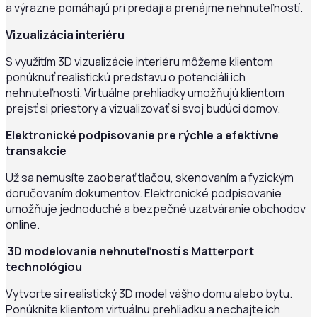
a výrazne pomáhajú pri predaji a prenájme nehnuteľností.
Vizualizácia interiéru
S využitím 3D vizualizácie interiéru môžeme klientom
ponúknuť realistickú predstavu o potenciáli ich
nehnuteľnosti. Virtuálne prehliadky umožňujú klientom
prejsť si priestory a vizualizovať si svoj budúci domov.
Elektronické podpisovanie pre rýchle a efektívne
transakcie
Už sa nemusíte zaoberať tlačou, skenovaním a fyzickým
doručovaním dokumentov. Elektronické podpisovanie
umožňuje jednoduché a bezpečné uzatváranie obchodov
online.
3D modelovanie nehnuteľností s Matterport
technológiou
Vytvorte si realistický 3D model vášho domu alebo bytu.
Ponúknite klientom virtuálnu prehliadku a nechajte ich