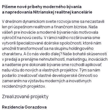
Píšeme nové príbehy moderného bývania
a napredovania Nitrianskej realitnej kancelárie
V dnešnom dynamickom svete rozvoja sme sa nezastavili
len pri úspešnom realitnom a finančnom biznise. Naša
vášeň pre inovácie a moderné bývanie nás motivovala
vykročiť na novú cestu. V rámci nášho rozširovania sme
vytvorili špecializované dcérske spoločnosti, ktoré nám
umožnili transformovať sa na skupinu holdingového
charakteru. A čo nás viedlo ďalej? Naše bohaté skúsenosti
v predaji a prenájme nehnuteľností, marketingu, inováciách
a nadšenie pre dokonalé bývanie sme rozhodli aplikovať
našu víziu do nových a vlastných projektov. Tým sa nám
podarilo zrealizovať vlastné developerské činnosti so
zameraním na výstavbu moderných a inovatívnych
rezidenčných projektov.
Zrealizované projekty
Rezidencia Gorazdova