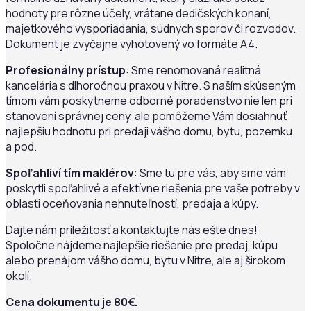
hodnoty pre rôzne účely, vrátane dedičských konaní,
majetkového vysporiadania, súdnych sporov či rozvodov.
Dokument je zvyčajne vyhotovený vo formáte A4.
Profesionálny prístup
: Sme renomovaná realitná
kancelária s dlhoročnou praxou v Nitre. S naším skúseným
tímom vám poskytneme odborné poradenstvo nie len pri
stanovení správnej ceny, ale pomôžeme Vám dosiahnuť
najlepšiu hodnotu pri predaji vášho domu, bytu, pozemku
a pod.
Spoľahliví tím maklérov
: Sme tu pre vás, aby sme vám
poskytli spoľahlivé a efektívne riešenia pre vaše potreby v
oblasti oceňovania nehnuteľností, predaja a kúpy.
Dajte nám príležitosť a kontaktujte nás ešte dnes!
Spoločne nájdeme najlepšie riešenie pre predaj, kúpu
alebo prenájom vášho domu, bytu v Nitre, ale aj širokom
okolí.
Cena dokumentu je 80€.