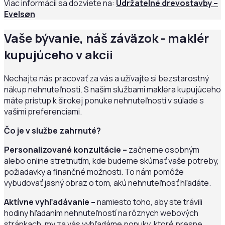
Viac informácii sa dozviete na:
Udržatelné drevostavby –
Evelsøn
Vaše bývanie, náš záväzok - maklér
kupujúceho v akcii
Nechajte nás pracovať za vás a užívajte si bezstarostný
nákup nehnuteľnosti. S našim službami makléra kupujúceho
máte prístup k širokej ponuke nehnuteľností v súlade s
vašimi preferenciami.
Čo je v službe zahrnuté?
Personalizované konzultácie –
začneme osobným
alebo online stretnutím, kde budeme skúmať vaše potreby,
požiadavky a finančné možnosti. To nám pomôže
vybudovať jasný obraz o tom, akú nehnuteľnosť hľadáte.
Aktívne vyhľadávanie –
namiesto toho, aby ste trávili
hodiny hľadaním nehnuteľností na rôznych webových
stránkach, my za vás vyhľadáme ponuky, ktoré presne