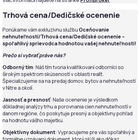
Viac informácii nájdete na stránke
ProfiBroker
Trhová cena/Dedičské ocenenie
Ponúkame vám exkluzívnu službu
Oceňovanie
nehnuteľností/Trhová cena/Dedičské ocenenie –
spoľahlivý sprievodca hodnotou vašej nehnuteľnosti!
Prečo si vybrať práve nás?
Odborný tím
: Náš tím tvoria kvalifikovaní odborníci so
širokým spektrom skúseností v oblasti realít.
Špecializujeme sa na predaj domov, bytov a nehnuteľností
v Nitre a okolí.
Jasnosť a presnosť
: Naše ocenenie je výsledkom
dôkladnej analýzy trhu a porovnania cien nehnuteľností v
danom regióne, čo poskytuje presný a objektívny pohľad
na hodnotu vášho majetku.
Objektívny dokument
: Vypracujeme pre vás spoľahlivý a
formálne uznávaný dokument, ktorý slúži ako dôkaz