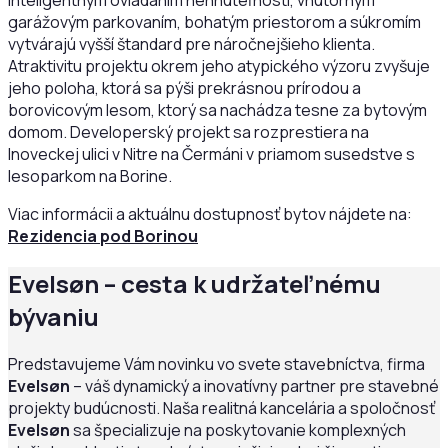
inteligentným ovládaním nehnuteľnosti, vnútorným
garážovým parkovaním, bohatým priestorom a súkromím
vytvárajú vyšší štandard pre náročnejšieho klienta.
Atraktivitu projektu okrem jeho atypického výzoru zvyšuje
jeho poloha, ktorá sa pýši prekrásnou prírodou a
borovicovým lesom, ktorý sa nachádza tesne za bytovým
domom. Developerský projekt sa rozprestiera na
Inoveckej ulici v Nitre na Čermáni v priamom susedstve s
lesoparkom na Borine.
Viac informácii a aktuálnu dostupnosť bytov nájdete na:
Rezidencia pod Borinou
Evelsøn – cesta k udržateľnému
bývaniu
Predstavujeme Vám novinku vo svete stavebníctva, firma
Evelsøn
– váš dynamický a inovatívny partner pre stavebné
projekty budúcnosti. Naša realitná kancelária a spoločnosť
Evelsøn
sa špecializuje na poskytovanie komplexných