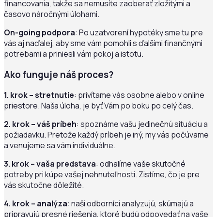
financovania, takže sa nemusíte zaoberať zložitými a
časovo náročnými úlohami.
On-going podpora
: Po uzatvorení hypotéky sme tu pre
vás aj naďalej, aby sme vám pomohli s ďalšími finančnými
potrebami a priniesli vám pokoj a istotu.
Ako funguje náš proces?
1. krok – stretnutie
: privítame vás osobne alebo v online
priestore. Naša úloha, je byť Vám po boku po celý čas.
2. krok – váš príbeh
: spoznáme vašu jedinečnú situáciu a
požiadavku. Pretože každý príbeh je iný, my vás počúvame
a venujeme sa vám individuálne.
3. krok – vaša predstava
: odhalíme vaše skutočné
potreby pri kúpe vašej nehnuteľnosti. Zistíme, čo je pre
vás skutočne dôležité.
4. krok – analýza
: naši odborníci analyzujú, skúmajú a
pripravujú presné riešenia, ktoré budú odpovedať na vaše