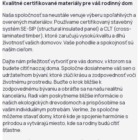
Kvalitné certifikované materiály pre váš rodinný dom
Naša spoločnosť sa neustále venuje výberu spoľahlivých a
overených materiálov. Používame certifikovaný stavebný
systém SE-SIP (structural insulated panel) a CLT (cross-
laminated timber), ktoré zaručujú vysokú kvalitu a dlhú
životnosť vašich domovov. Vaše pohodlie a spokojnosť sú
naším cieľom.
Dajte nám príležitosť vytvoriť pre vás domov, v ktorom sa
budete cítiť naozaj doma. Spoločne dosiahneme váš sen o
udržateľnom bývaní, ktoré zlúči krásu a zodpovednosť voči
životnému prostrediu. Buďte o krok bližšie k
zodpovednému bývaniu a obráťte sa na našu realitnú
kanceláriu. Radi vám poskytneme bližšie informácie o
našich ekologických drevodomoch a prispôsobíme sa
vašim individuálnym potrebám. Veríme, že spoločne
môžeme stavať domy, ktoré kde je spojenie harmónie s
prírodou a vytvárajú miesto, kde sa rodiny budú cítiť
šťastne.