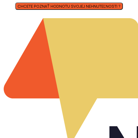
CHCETE POZNAŤ HODNOTU SVOJEJ NEHNUTEĽNOSTI ?