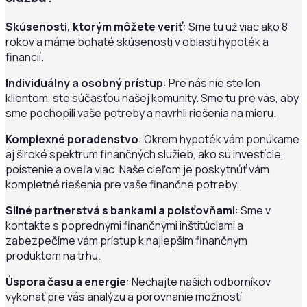
Skúsenosti, ktorým môžete veriť
: Sme tu už viac ako 8
rokov a máme bohaté skúsenosti v oblasti hypoték a
financií.
Individuálny a osobný prístup
: Pre nás nie ste len
klientom, ste súčasťou našej komunity. Sme tu pre vás, aby
sme pochopili vaše potreby a navrhli riešenia na mieru.
Komplexné poradenstvo
: Okrem hypoték vám ponúkame
aj široké spektrum finančných služieb, ako sú investície,
poistenie a oveľa viac. Naše cieľom je poskytnúť vám
kompletné riešenia pre vaše finančné potreby.
Silné partnerstvá s bankami a poisťovňami
: Sme v
kontakte s poprednými finančnými inštitúciami a
zabezpečíme vám prístup k najlepším finančným
produktom na trhu.
Úspora času a energie
: Nechajte našich odborníkov
vykonať pre vás analýzu a porovnanie možností