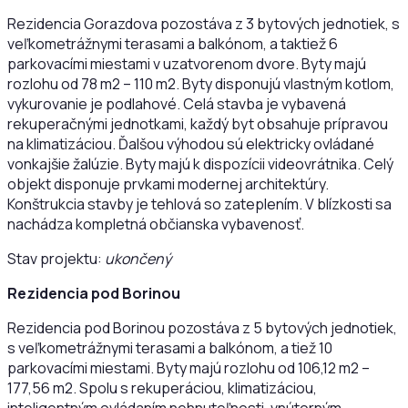
Rezidencia Gorazdova pozostáva z 3 bytových jednotiek, s
veľkometrážnymi terasami a balkónom, a taktiež 6
parkovacími miestami v uzatvorenom dvore. Byty majú
rozlohu od 78 m2 – 110 m2. Byty disponujú vlastným kotlom,
vykurovanie je podlahové. Celá stavba je vybavená
rekuperačnými jednotkami, každý byt obsahuje prípravou
na klimatizáciou. Ďalšou výhodou sú elektricky ovládané
vonkajšie žalúzie. Byty majú k dispozícii videovrátnika. Celý
objekt disponuje prvkami modernej architektúry.
Konštrukcia stavby je tehlová so zateplením. V blízkosti sa
nachádza kompletná občianska vybavenosť.
Stav projektu:
ukončený
Rezidencia pod Borinou
Rezidencia pod Borinou pozostáva z 5 bytových jednotiek,
s veľkometrážnymi terasami a balkónom, a tiež 10
parkovacími miestami. Byty majú rozlohu od 106,12 m2 –
177,56 m2. Spolu s rekuperáciou, klimatizáciou,