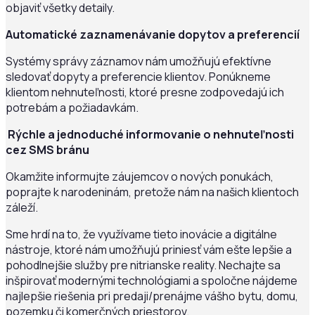
objaviť všetky detaily.
Automatické zaznamenávanie dopytov a preferencií
Systémy správy záznamov nám umožňujú efektívne
sledovať dopyty a preferencie klientov. Ponúkneme
klientom nehnuteľnosti, ktoré presne zodpovedajú ich
potrebám a požiadavkám.
Rýchle a jednoduché informovanie o nehnuteľnosti
cez SMS bránu
Okamžite informujte záujemcov o nových ponukách,
poprajte k narodeninám, pretože nám na našich klientoch
záleží.
Sme hrdí na to, že využívame tieto inovácie a digitálne
nástroje, ktoré nám umožňujú priniesť vám ešte lepšie a
pohodlnejšie služby pre nitrianske reality. Nechajte sa
inšpirovať modernými technológiami a spoločne nájdeme
najlepšie riešenia pri predaji/prenájme vášho bytu, domu,
pozemku či komerčných priestorov.