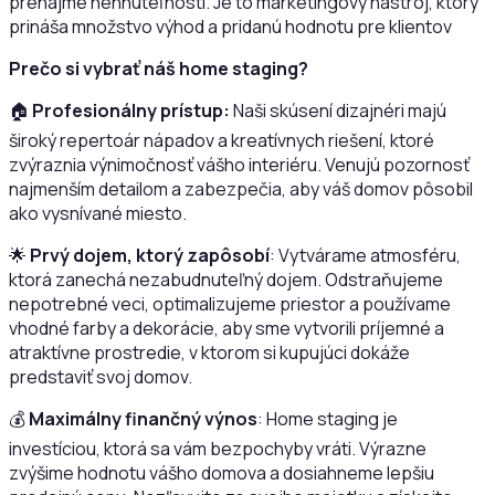
prenájme nehnuteľnosti. Je to marketingový nástroj, ktorý
prináša množstvo výhod a pridanú hodnotu pre klientov
Prečo si vybrať náš home staging?
🏠
Profesionálny prístup:
Naši skúsení dizajnéri majú
široký repertoár nápadov a kreatívnych riešení, ktoré
zvýraznia výnimočnosť vášho interiéru. Venujú pozornosť
najmenším detailom a zabezpečia, aby váš domov pôsobil
ako vysnívané miesto.
🌟
Prvý dojem, ktorý zapôsobí
: Vytvárame atmosféru,
ktorá zanechá nezabudnuteľný dojem. Odstraňujeme
nepotrebné veci, optimalizujeme priestor a používame
vhodné farby a dekorácie, aby sme vytvorili príjemné a
atraktívne prostredie, v ktorom si kupujúci dokáže
predstaviť svoj domov.
💰
Maximálny finančný výnos
: Home staging je
investíciou, ktorá sa vám bezpochyby vráti. Výrazne
zvýšime hodnotu vášho domova a dosiahneme lepšiu