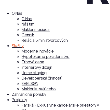
O Nás
O Nás
Náš tím
Maklér mesiaca
Cenník
Relácia 5 min štvorcových
Služby
Moderné inovácie
Hypotekárne poradenstvo
Trhová cena
Interiérový dizajn
Home staging
Developerská činnosť
EVELSØN
Maklér kupujúceho
Zahraničné ponuky
Projekty
Farská – Exkluzívne kancelárske priestory v