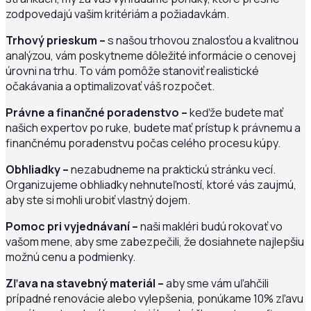
zodpovedajú vašim kritériám a požiadavkám.
Trhový prieskum –
s našou trhovou znalosťou a kvalitnou
analýzou, vám poskytneme dôležité informácie o cenovej
úrovni na trhu. To vám pomôže stanoviť realistické
očakávania a optimalizovať váš rozpočet.
Právne a finančné poradenstvo –
keďže budete mať
našich expertov po ruke, budete mať prístup k právnemu a
finančnému poradenstvu počas celého procesu kúpy.
Obhliadky –
nezabudneme na praktickú stránku vecí.
Organizujeme obhliadky nehnuteľností, ktoré vás zaujmú,
aby ste si mohli urobiť vlastný dojem.
Pomoc pri vyjednávaní –
naši makléri budú rokovať vo
vašom mene, aby sme zabezpečili, že dosiahnete najlepšiu
možnú cenu a podmienky.
Zľava na stavebný materiál –
aby sme vám uľahčili
prípadné renovácie alebo vylepšenia, ponúkame 10% zľavu