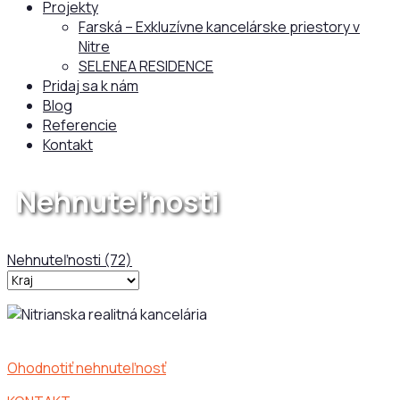
Projekty
Farská – Exkluzívne kancelárske priestory v
Nitre
SELENEA RESIDENCE
Pridaj sa k nám
Blog
Referencie
Kontakt
Nehnuteľnosti
Nehnuteľnosti
(72)
Ohodnotiť nehnuteľnosť