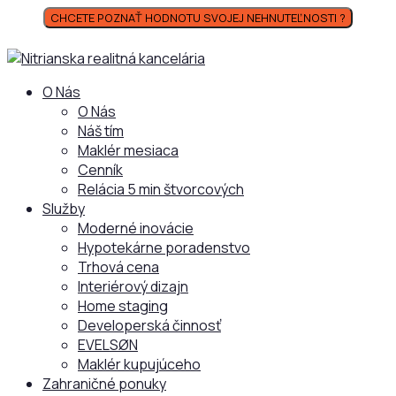
CHCETE POZNAŤ HODNOTU SVOJEJ NEHNUTEĽNOSTI ?
O Nás
O Nás
Náš tím
Maklér mesiaca
Cenník
Relácia 5 min štvorcových
Služby
Moderné inovácie
Hypotekárne poradenstvo
Trhová cena
Interiérový dizajn
Home staging
Developerská činnosť
EVELSØN
Maklér kupujúceho
Zahraničné ponuky