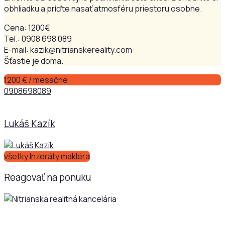
obhliadku a príďte nasať atmosféru priestoru osobne.
Cena: 1200€
Tel.: 0908 698 089
E-mail: kazik@nitrianskereality.com
Šťastie je doma.
1200 € / mesačne
0908698089
Lukáš Kazík
všetky Inzeráty makléra
Reagovať na ponuku