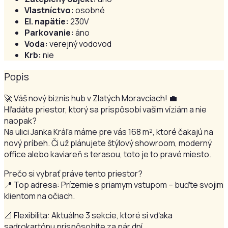
Vlastníctvo:
osobné
El. napätie:
230V
Parkovanie:
áno
Voda:
verejný vodovod
Krb:
nie
Popis
🚀 Váš nový biznis hub v Zlatých Moravciach! 💼
Hľadáte priestor, ktorý sa prispôsobí vašim víziám a nie
naopak?
Na ulici Janka Kráľa máme pre vás 168 m², ktoré čakajú na
nový príbeh. Či už plánujete štýlový showroom, moderný
office alebo kaviareň s terasou, toto je to pravé miesto.
Prečo si vybrať práve tento priestor?
📍 Top adresa: Prízemie s priamym vstupom – buďte svojim
klientom na očiach.
📐 Flexibilita: Aktuálne 3 sekcie, ktoré si vďaka
sadrokartónu prispôsobíte za pár dní.