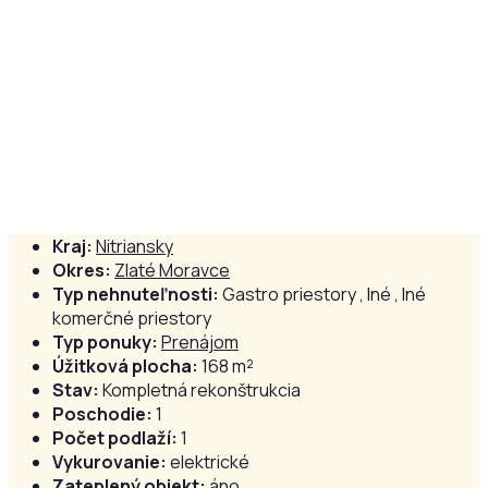
Kraj:
Nitriansky
Okres:
Zlaté Moravce
Typ nehnuteľnosti:
Gastro priestory , Iné , Iné
komerčné priestory
Typ ponuky:
Prenájom
Úžitková plocha:
168 m²
Stav:
Kompletná rekonštrukcia
Poschodie:
1
Počet podlaží:
1
Vykurovanie:
elektrické
Zateplený objekt:
áno