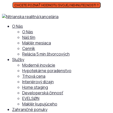
CHCETE POZNAŤ HODNOTU SVOJEJ NEHNUTEĽNOSTI ?
O Nás
O Nás
Náš tím
Maklér mesiaca
Cenník
Relácia 5 min štvorcových
Služby
Moderné inovácie
Hypotekárne poradenstvo
Trhová cena
Interiérový dizajn
Home staging
Developerská činnosť
EVELSØN
Maklér kupujúceho
Zahraničné ponuky