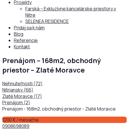
Projekty
Farská – Exkluzívne kancelárske priestory v
Nitre
SELENEA RESIDENCE
Pridaj sa k nám
Blog
Referencie
Kontakt
Prenájom – 168m2, obchodný
priestor – Zlaté Moravce
Nehnuteľnosti
(72)
Nitriansky
(66)
Zlaté Moravce
(17)
Prenájom
(2)
Prenájom - 168m2, obchodný priestor - Zlaté Moravce
1200 € / mesačne
0908698089