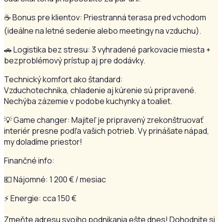
☕ Bonus pre klientov: Priestranná terasa pred vchodom
(ideálne na letné sedenie alebo meetingy na vzduchu).
🚗 Logistika bez stresu: 3 vyhradené parkovacie miesta +
bezproblémový prístup aj pre dodávky.
Technický komfort ako štandard:
Vzduchotechnika, chladenie aj kúrenie sú pripravené.
Nechýba zázemie v podobe kuchynky a toaliet.
💡 Game changer: Majiteľ je pripravený zrekonštruovať
interiér presne podľa vašich potrieb. Vy prinášate nápad,
my doladíme priestor!
Finančné info:
💶 Nájomné: 1 200 € / mesiac
⚡ Energie: cca 150 €
Zmeňte adresu svojho podnikania ešte dnes! Dohodnite si