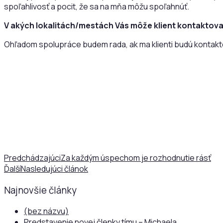
spoľahlivosť a pocit, že sa na mňa môžu spoľahnúť.
V akých lokalitách/mestách Vás môže klient kontakto
Ohľadom spolupráce budem rada, ak ma klienti budú kontaktov
Predchádzajúci
Za každým úspechom je rozhodnutie rásť
Ďalší
Nasledujúci článok
Najnovšie články
(bez názvu)
Predstavenie novej členky tímu – Michaela