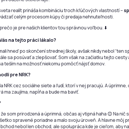
veta realít prináša kombináciu troch kľúčových vlastností –
sp
evádzať celým procesom kúpy či predaja nehnuteľnosti.
 prečo je pre našich klientov tou správnou voľbou. ⬇️
ás na tejto práci lákalo?
mali hneď po skončení strednej školy, avšak nikdy nebol “ten s
e sa posúvať a zlepšovať. Som však na začiatku tejto cesty a
i sa teším na možnosť niekomu pomôcť nájsť domov.
hodli pre NRK?
K cez sociálne siete a ľudí, ktorí v nej pracujú. A úprimne, cít
rá ma zaujíma, napĺňa a bude ma baviť.
?
 že som prirodzená a úprimná, občas aj vtipná haha 😊 Na nič s
o všetko spravené poriadne a malo svoju úroveň. A hlavne môj
bchod nebol len obchod, ale spolupráca kde je cieľom, aby na