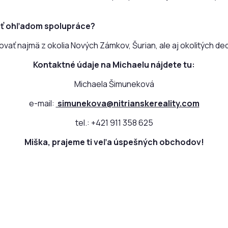
vať ohľadom spolupráce?
ať najmä z okolia Nových Zámkov, Šurian, ale aj okolitých ded
Kontaktné údaje na Michaelu nájdete tu:
Michaela Šimuneková
e-mail:
simunekova@nitrianskereality.com
tel.: +421 911 358 625
Miška, prajeme ti veľa úspešných obchodov!