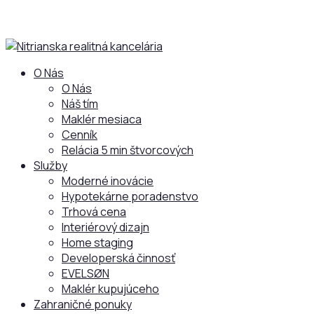
O Nás
O Nás
Náš tím
Maklér mesiaca
Cenník
Relácia 5 min štvorcových
Služby
Moderné inovácie
Hypotekárne poradenstvo
Trhová cena
Interiérový dizajn
Home staging
Developerská činnosť
EVELSØN
Maklér kupujúceho
Zahraničné ponuky