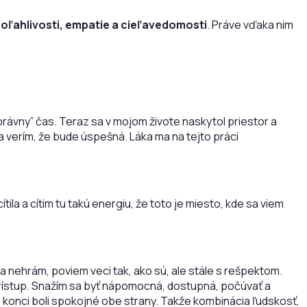
oľahlivosti, empatie a cieľavedomosti
. Práve vďaka nim
právny” čas. Teraz sa v mojom živote naskytol priestor a
 verím, že bude úspešná. Láka ma na tejto práci
ila a cítim tu takú energiu, že toto je miesto, kde sa viem
a nehrám, poviem veci tak, ako sú, ale stále s rešpektom.
 prístup. Snažím sa byť nápomocná, dostupná, počúvať a
 konci boli spokojné obe strany. Takže kombinácia ľudskosť,