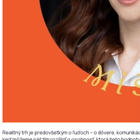
Realitný trh je predovšetkým o ľuďoch – o dôvere, komunikácii 
keď môžeme náš tím rozšíriť o osobnosť, ktorá tieto hodnot