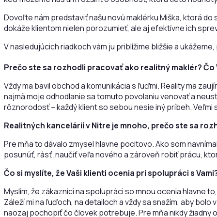
Dovoľte nám predstaviť našu novú maklérku Miška, ktorá do s
dokáže klientom nielen porozumieť, ale aj efektívne ich spr
V nasledujúcich riadkoch vám ju priblížime bližšie a ukážeme,
Prečo ste sa rozhodli pracovať ako realitný maklér? Čo V
Vždy ma bavil obchod a komunikácia s ľuďmi. Reality ma zaují
najmä moje odhodlanie sa tomuto povolaniu venovať a neustál
rôznorodosť – každý klient so sebou nesie iný príbeh. Veľm
Realitných kancelárií v Nitre je mnoho, prečo ste sa roz
Pre mňa to dávalo zmysel hlavne pocitovo. Ako som navnímala NR
posunúť, rásť ,naučiť veľa nového a zároveň robiť prácu, kto
Čo si myslíte, že Vaši klienti ocenia pri spolupráci s Vami
Myslím, že zákazníci na spolupráci so mnou ocenia hlavne to,
Záleží mi na ľuďoch, na detailoch a vždy sa snažím, aby bol
naozaj pochopiť čo človek potrebuje. Pre mňa nikdy žiadny o