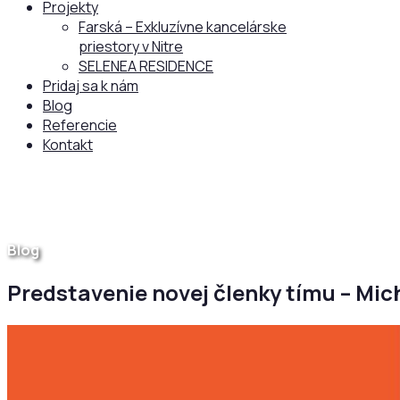
Projekty
Farská – Exkluzívne kancelárske
priestory v Nitre
SELENEA RESIDENCE
Pridaj sa k nám
Blog
Referencie
Kontakt
Blog
Predstavenie novej členky tímu – Mic