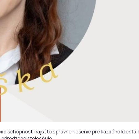
a schopnosti nájsť to správne riešenie pre každého klienta. Pre
y prirodzene stelesňuje.