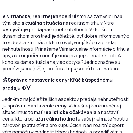
V Nitrianskej realitnej kancelárií
sme sa zamysleli nad
tým, ako
aktuálna situácia
na realitnom trhu v Nitre
ovplyvňuje
predaj vašej nehnuteľnosti. V dnešnom
dynamickom prostredí je dôležité, byť dobre informovaný o
trendoch a zmenách, ktoré ovplyvňujú kúpu a predaj
nehnuteľností. Prinášame Vám aktuálne informácie o trhu a
tipy, ako
úspešne cieliť predaj
svojej nehnuteľnosti. A
koho sa daná situácia najviac dotýka? Jednoznačne sú
predávajúci v ťažšej pozícií a kupujúci sú teraz na koni.
💰 Správne nastavenie ceny: Kľúč k úspešnému
predaju
💲💡
Jedným z najdôležitejších aspektov predaja nehnuteľnosti
je
správne nastavenie ceny
. V dnešnej konkurenčnej
situácii musíte mať
realistické očakávania
a nastaviť
cenu, ktorá odráža
reálnu hodnotu
vašej nehnuteľnosti a
zároveň je atraktívna pre kupujúcich. Naši realitní experti
vám pomôžu vyhodnotiť trhovú hodnotu a poradiť vám s