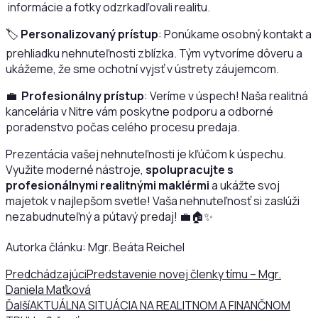
informácie a fotky odzrkadľovali realitu.
🏷️
Personalizovaný prístup
: Ponúkame osobný kontakt a
prehliadku nehnuteľnosti zblízka. Tým vytvoríme dôveru a
ukážeme, že sme ochotní vyjsť v ústrety záujemcom.
💼
Profesionálny prístup
: Veríme v úspech! Naša realitná
kancelária v Nitre vám poskytne podporu a odborné
poradenstvo počas celého procesu predaja.
Prezentácia vašej nehnuteľnosti je kľúčom k úspechu.
Využite moderné nástroje,
spolupracujte s
profesionálnymi realitnými maklérmi
a ukážte svoj
majetok v najlepšom svetle! Vaša nehnuteľnosť si zaslúži
nezabudnuteľný a pútavý predaj! 💼🏠✨
Autorka článku: Mgr. Beáta Reichel
Predchádzajúci
Predstavenie novej členky tímu – Mgr.
Daniela Maťková
Ďalší
AKTUÁLNA SITUÁCIA NA REALITNOM A FINANČNOM