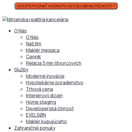
CHCETE POZNAŤ HODNOTU SVOJEJ NEHNUTEĽNOSTI ?
O Nás
O Nás
Náš tím
Maklér mesiaca
Cenník
Relácia 5 min štvorcových
Služby
Moderné inovácie
Hypotekárne poradenstvo
Trhová cena
Interiérový dizajn
Home staging
Developerská činnosť
EVELSØN
Maklér kupujúceho
Zahraničné ponuky