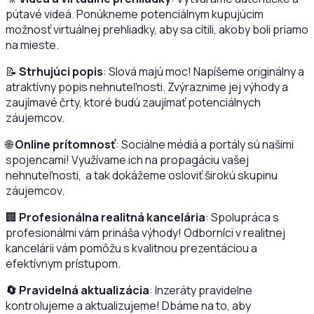
pútavé videá. Ponúkneme potenciálnym kupujúcim
možnosť virtuálnej prehliadky, aby sa cítili, akoby boli priamo
na mieste.
📝
Strhujúci popis
: Slová majú moc! Napíšeme originálny a
atraktívny popis nehnuteľnosti. Zvýraznime jej výhody a
zaujímavé črty, ktoré budú zaujímať potenciálnych
záujemcov.
🌐
Online prítomnosť
: Sociálne médiá a portály sú našimi
spojencami! Využívame ich na propagáciu vašej
nehnuteľnosti, a tak dokážeme osloviť širokú skupinu
záujemcov.
🏢
Profesionálna realitná kancelária
: Spolupráca s
profesionálmi vám prináša výhody! Odborníci v realitnej
kancelárii vám pomôžu s kvalitnou prezentáciou a
efektívnym prístupom.
🔄 Pravidelná aktualizácia
: Inzeráty pravidelne
kontrolujeme a aktualizujeme! Dbáme na to, aby