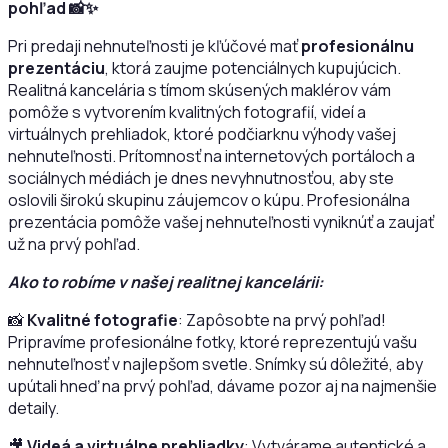
pohľad
📸✨
Pri predaji nehnuteľnosti je kľúčové mať
profesionálnu
prezentáciu
, ktorá zaujme potenciálnych kupujúcich.
Realitná kancelária s tímom skúsených maklérov vám
pomôže s vytvorením kvalitných fotografií, videí a
virtuálnych prehliadok, ktoré podčiarknu výhody vašej
nehnuteľnosti. Prítomnosť na internetových portáloch a
sociálnych médiách je dnes nevyhnutnosťou, aby ste
oslovili širokú skupinu záujemcov o kúpu. Profesionálna
prezentácia pomôže vašej nehnuteľnosti vyniknúť a zaujať
už na prvý pohľad.
Ako to robíme v našej realitnej kancelárii:
📸
Kvalitné fotografie
: Zapôsobte na prvý pohľad!
Pripravíme profesionálne fotky, ktoré reprezentujú vašu
nehnuteľnosť v najlepšom svetle. Snímky sú dôležité, aby
upútali hneď na prvý pohľad, dávame pozor aj na najmenšie
detaily.
🎥
Videá a virtuálne prehliadky
: Vytvárame autentické a