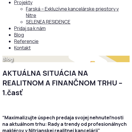
Projekty
Farská – Exkluzívne kancelárske priestory v
Nitre
SELENEA RESIDENCE
Pridaj sa k nám
Blog
Referencie
Kontakt
Blog
AKTUÁLNA SITUÁCIA NA
REALITNOM A FINANČNOM TRHU –
1.časť
“Maximalizujte úspech predaja svojej nehnuteľnosti
na aktuálnom trhu: Rady a trendy od profesionálnych
maklérov v Nitrianskej realitnej kancelárii”