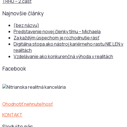
TRHU – 2.časť
Najnovšie články
(bez názvu)
Predstavenie novej členky tímu – Michaela
Za každým úspechom je rozhodnutie rásť
Digitálna stopa ako nástroj kariérneho rastu NIE LEN v
realitách
Vzdelávanie ako konkurenčná výhoda v realitách
Facebook
Ohodnotiť nehnuteľnosť
KONTAKT
Sledujte nás