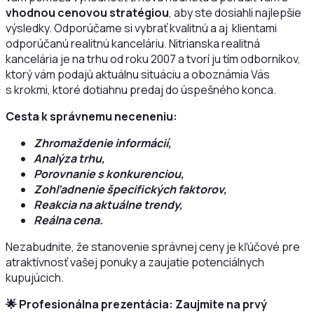
vhodnou cenovou stratégiou
, aby ste dosiahli najlepšie
výsledky. Odporúčame si vybrať kvalitnú a aj klientami
odporúčanú realitnú kanceláriu. Nitrianska realitná
kancelária je na trhu od roku 2007 a tvorí ju tím odborníkov,
ktorý vám podajú aktuálnu situáciu a oboznámia Vás
s krokmi, ktoré dotiahnu predaj do úspešného konca.
Cesta k správnemu neceneniu:
Zhromaždenie informácií,
Analýza trhu,
Porovnanie s konkurenciou,
Zohľadnenie špecifických faktorov,
Reakcia na aktuálne trendy,
Reálna cena.
Nezabudnite, že stanovenie správnej ceny je kľúčové pre
atraktívnosť vašej ponuky a zaujatie potenciálnych
kupujúcich.
🌟 Profesionálna prezentácia: Zaujmite na prvý