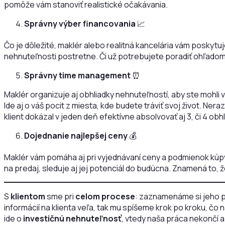
pomôže vám stanoviť realistické očakávania.
Správny výber financovania
📈
Čo je dôležité, maklér alebo realitná kancelária vám poskyt
nehnuteľnosti postretne. Či už potrebujete poradiť ohľado
Správny time management
⏰
Maklér organizuje aj obhliadky nehnuteľností, aby ste mohli 
Ide aj o váš pocit z miesta, kde budete tráviť svoj život. Ne
klient dokázal v jeden deň efektívne absolvovať aj 3, či 4 ob
Dojednanie najlepšej ceny
💰
Maklér vám pomáha aj pri vyjednávaní ceny a podmienok kúpy
na predaj, sleduje aj jej potenciál do budúcna. Znamená to, 
S
klientom
sme pri
celom procese
: zaznamenáme si jeho p
informácií na klienta veľa, tak mu spíšeme krok po kroku, čo
ide o
investičnú nehnuteľnosť
, vtedy naša práca nekončí 