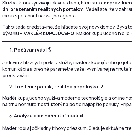
Služba, ktorú využívajú hlavne klienti, ktorí sú
zaneprázdnen
dni
prezeraním realitných portálov
. Vedeli ste, že v zahr
môžu spoľahnúť na svojho agenta.
Tak si teda predstavme, že hľadáte svoj nový domov. Býva to
bývaniu –
MAKLÉR KUPUJÚCEHO
. Maklér kupujúceho nie je
Počúvam vás!
👂
Jedným z hlavných prvkov služby makléra kupujúceho je jeho
komunikácia a presné parametre vašej vysnívanej nehnuteľnos
predstavám.
Triedenie ponúk, realitná popoluška
💡
Maklér kupujúceho využíva moderné technológie a online ná
na trhu nehnuteľností, ktorý nájde tie najlepšie ponuky. Pr
Analýza cien nehnuteľností
📊
Maklér robí aj dôkladný trhový prieskum. Sleduje aktuálne tr