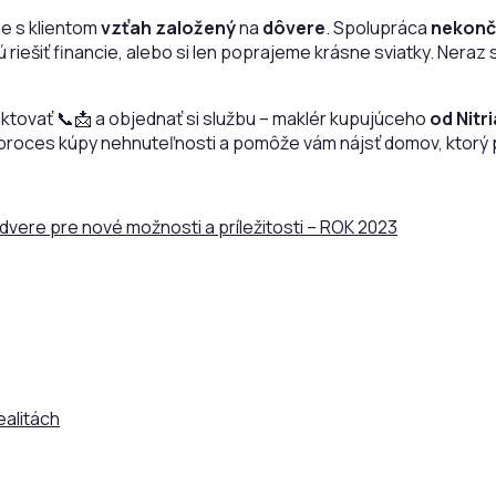
me s klientom
vzťah založený
na
dôvere
. Spolupráca
nekonč
ú riešiť financie, alebo si len poprajeme krásne sviatky. Neraz
aktovať 📞📩 a objednať si službu – maklér kupujúceho
od Nitr
proces kúpy nehnuteľnosti a pomôže vám nájsť domov, ktorý
dvere pre nové možnosti a príležitosti – ROK 2023
ealitách