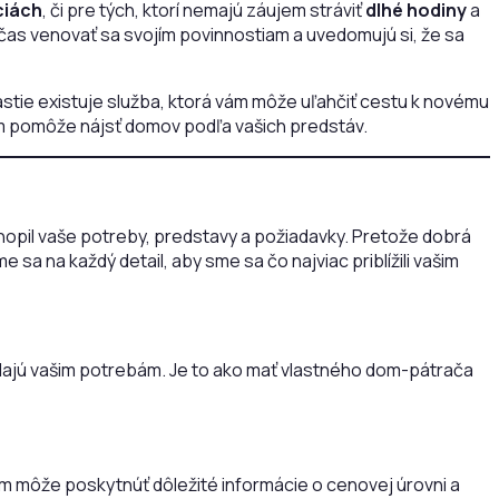
ciách
, či pre tých, ktorí nemajú záujem stráviť
dlhé hodiny
a
ajú čas venovať sa svojím povinnostiam a uvedomujú si, že sa
astie existuje služba, ktorá vám môže uľahčiť cestu k novému
 vám pomôže nájsť domov podľa vašich predstáv.
opil vaše potreby, predstavy a požiadavky. Pretože dobrá
 na každý detail, aby sme sa čo najviac priblížili vašim
dajú vašim potrebám. Je to ako mať vlastného dom-pátrača
vám môže poskytnúť dôležité informácie o cenovej úrovni a