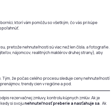
borníci, ktorí vám pomôžu so všetkým, čo vás pri kúpe
 spoľahnúť.
u, pretože nehnuteľnosti sú viac než len čísla, a fotografie.
jiteľov, nájomcov, realitných maklérov druhej strany), aby
.
nu. Tým, že počas celého procesu sleduje ceny nehnuteľností
 prenájmov, trendy cien v regióne a pod.
pis rezervačnej zmluvy, kontrolu kúpnych zmlúv. Ak je
 kedy si svoju
nehnuteľnosť preberie a nasťahuje sa
. Ak