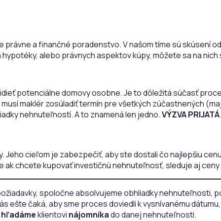
uje právne a finančné poradenstvo. V našom tíme sú skúsení od
m hypotéky, alebo právnych aspektov kúpy, môžete sa na nich
vidieť potenciálne domovy osobne. Je to dôležitá súčasť proces
raz musí maklér zosúladiť termín pre všetkých zúčastnených (ma
hliadky nehnuteľností. A to znamená len jedno.
VÝZVA PRIJATÁ
. Jeho cieľom je zabezpečiť, aby ste dostali čo najlepšiu ce
že ak chcete kupovať investičnú nehnuteľnosť, sleduje aj ceny
ožiadavky, spoločne absolvujeme obhliadky nehnuteľnosti, pod
 nás ešte čaká, aby sme proces doviedli k vysnívanému dátumu,
a
hľadáme
klientovi
nájomníka
do danej nehnuteľnosti.