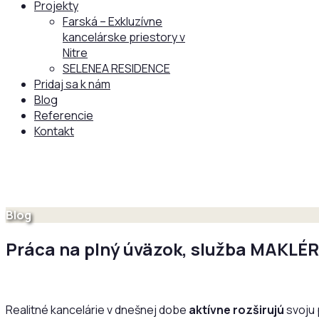
Projekty
Farská – Exkluzívne
kancelárske priestory v
Nitre
SELENEA RESIDENCE
Pridaj sa k nám
Blog
Referencie
Kontakt
Blog
Práca na plný úväzok, služba MAKL
Realitné kancelárie v dnešnej dobe
aktívne rozširujú
svoju