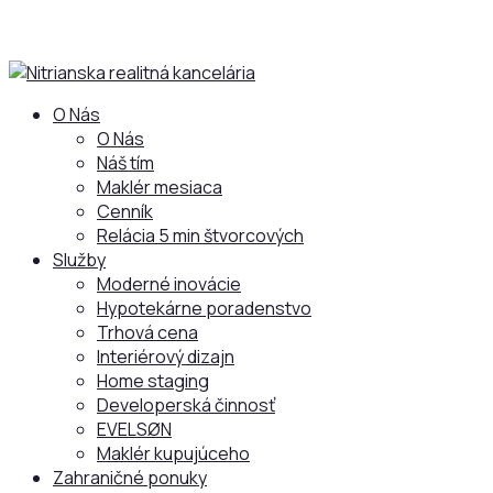
O Nás
O Nás
Náš tím
Maklér mesiaca
Cenník
Relácia 5 min štvorcových
Služby
Moderné inovácie
Hypotekárne poradenstvo
Trhová cena
Interiérový dizajn
Home staging
Developerská činnosť
EVELSØN
Maklér kupujúceho
Zahraničné ponuky