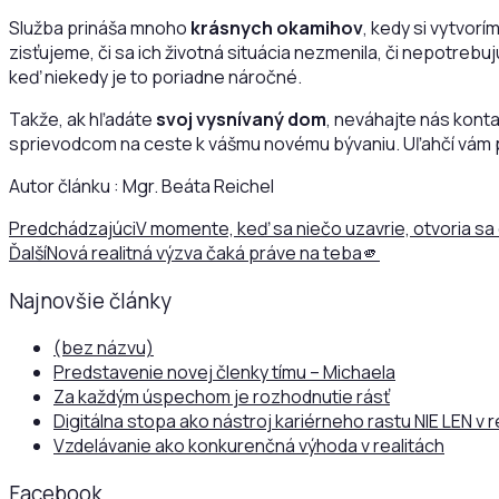
Služba prináša mnoho
krásnych okamihov
, kedy si vytvorí
zisťujeme, či sa ich životná situácia nezmenila, či nepotrebuj
keď niekedy je to poriadne náročné.
Takže, ak hľadáte
svoj vysnívaný dom
, neváhajte nás kont
sprievodcom na ceste k vášmu novému bývaniu. Uľahčí vám 
Autor článku : Mgr. Beáta Reichel
Predchádzajúci
V momente, keď sa niečo uzavrie, otvoria sa 
Ďalší
Nová realitná výzva čaká práve na teba🫵
Najnovšie články
(bez názvu)
Predstavenie novej členky tímu – Michaela
Za každým úspechom je rozhodnutie rásť
Digitálna stopa ako nástroj kariérneho rastu NIE LEN v r
Vzdelávanie ako konkurenčná výhoda v realitách
Facebook