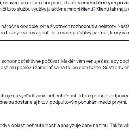
í
, unavení po celom dni v práci, klienti na
manažérskych
pozí
aničí túto službu využívajú aktívne mnohí klienti? Klienti tak m
 náročné obdobie, plné životných rozhodnutí a neistoty. Našť
 len bežný realitný agent. Je to váš spoľahlivý partner, ktorý
 schopnosť aktívne počúvať. Maklér vám venuje čas, aby poch
ti mu pomôžu zamerať sa na to, po čom túžite. Sústreďujeme sa
stroje na vyhľadávanie nehnuteľností, ktoré presne zodpove
ípadne sa dostane aj k tzv. podpultovým ponukám medzi prvými.
endy v oblasti nehnuteľností a analyzuje ceny na trhu. Takže 