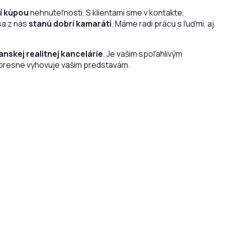
í kúpou
nehnuteľnosti. S klientami sme v kontakte,
 sa z nás
stanú dobrí kamaráti
. Máme radi prácu s ľuďmi, aj
ianskej realitnej kancelárie
. Je vašim spoľahlivým
 presne vyhovuje vašim predstavám.